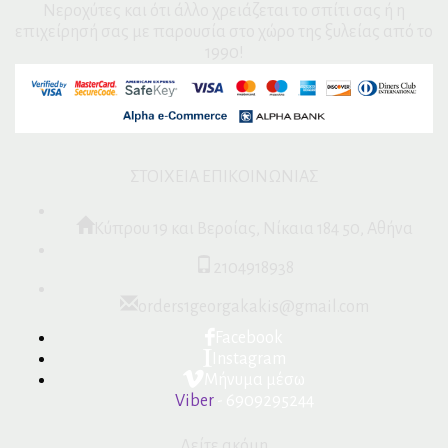
Νεροχύτες και ότι άλλο χρειάζεται το σπίτι σας ή η
επιχείρησή σας με παρουσία στο χώρο της ξυλείας από το
1990!
ΣΤΟΙΧΕΙΑ ΕΠΙΚΟΙΝΩΝΙΑΣ
Κύπρου 19 και Βεροίας, Νίκαια 184 50, Αθήνα
2104918938
orders1georgakakis@gmail.com
Facebook
Instagram
Μήνυμα μέσω
Viber
- 6909295244
Δείτε ακόμη