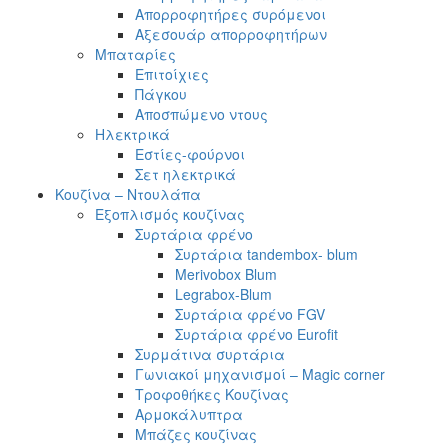
Απορροφητήρες συρόμενοι
Αξεσουάρ απορροφητήρων
Μπαταρίες
Επιτοίχιες
Πάγκου
Αποσπώμενο ντους
Ηλεκτρικά
Εστίες-φούρνοι
Σετ ηλεκτρικά
Κουζίνα – Ντουλάπα
Εξοπλισμός κουζίνας
Συρτάρια φρένο
Συρτάρια tandembox- blum
Merivobox Blum
Legrabox-Blum
Συρτάρια φρένο FGV
Συρτάρια φρένο Eurofit
Συρμάτινα συρτάρια
Γωνιακοί μηχανισμοί – Magic corner
Τροφοθήκες Κουζίνας
Αρμοκάλυπτρα
Μπάζες κουζίνας