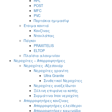
HPL
POST
MFC
PVC
Πορτάκια ημιμασίφ
Έτοιμα κουτιά
Κουζίνας
Ντουλάπας
Πάγκοι
PRAXITELIS
ELTOP
Πλαίσια αλουμινίου
Νεροχύτες – Απορροφητήρες
Νεροχύτες -Αξεσουάρ
Νεροχύτες γρανίτη
Ultra Granite
Συνθετικοί Νεροχύτες
Νεροχύτες ανοξείδωτοι
Ξύλινη επιφάνεια κοπής
Συρμάτινα Inox νεροχύτη
Απορροφητήρες κουζίνας
Απορροφητήρες ελεύθεροι
Απορροφητήρες καμινάδα