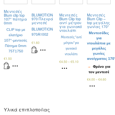
Μεντεσές
BLUMOTION
Μεντεσές
Μεντεσές
Blum clip top
970 Πλευρά
Blum Clip top
Blum Clip –
107° πάτημα
μεντεσέ
αντί μέτρου
top μεγάλης
0mm
για γωνιακό
γωνίας 170°
BLUMOTION
CLIP top με
ντουλάπι
Μεντεσέδες
970A1002
ελατήριο
Μεντεσές “αντί
για
107°-μεντεσές
€
1.60
μέτρου” για
ντουλάπια με
Πάτημα 0mm
μεγάλες
γωνιακό
75T1750
γωνίες
ντουλάπι
€
1.50
ανοίγματος 170
€
4.50
–
€
5.10
→
Φρένο για
τον μεντεσέ
€
4.00
–
€
4.60
Υλικά επιπλοποιϊας