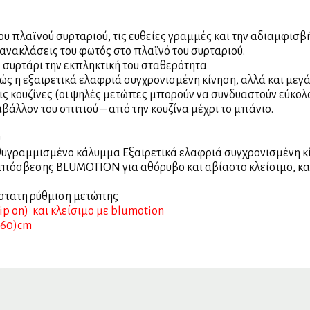
υ πλαϊνού συρταριού, τις ευθείες γραμμές και την αδιαμφισβ
νακλάσεις του φωτός στο πλαϊνό του συρταριού.
ο συρτάρι την εκπληκτική του σταθερότητα
λώς η εξαιρετικά ελαφριά συγχρονισμένη κίνηση, αλλά και μεγ
ς κουζίνες (οι ψηλές μετώπες μπορούν να συνδυαστούν εύκολ
άλλον του σπιτιού – από την κουζίνα μέχρι το μπάνιο.
ύ
ευθυγραμμισμένο κάλυμμα Εξαιρετικά ελαφριά συγχρονισμένη κ
όσβεσης BLUMOTION για αθόρυβο και αβίαστο κλείσιμο, και 
στατη ρύθμιση μετώπης
ip on) και κλείσιμο με blumotion
-60)cm