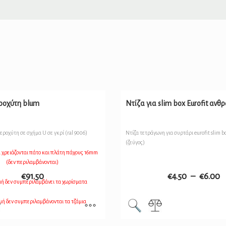
ροχύτη blum
Ντίζα για slim box Eurofit ανθρ
εροχύτη σε σχήμα U σε γκρί (ral 9006)
Ντίζα τετράγωνη για συρτάρι eurofit slim 
(ζεύγος)
α χρειάζονται πάτο και πλάτη πάχους 16mm
(δεν περιλαμβάνονται)
€
91.50
€
4.50
–
€
6.00
μή δεν συμπεριλαμβάνει τα χωρίσματα
ιμή δεν συμπεριλαμβάνονται τα τζάμια