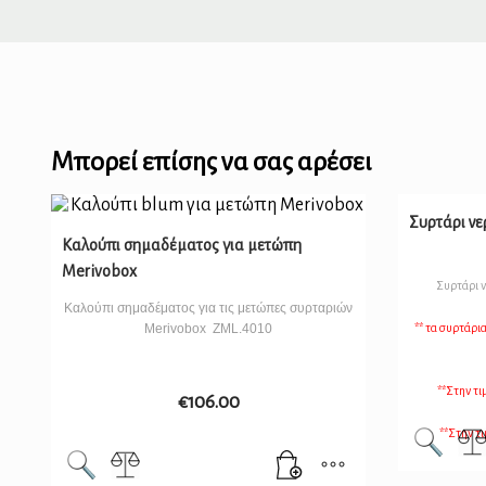
Μπορεί επίσης να σας αρέσει
Συρτάρι νε
Καλούπι σημαδέματος για μετώπη
Merivobox
Συρτάρι ν
Καλούπι σημαδέματος για τις μετώπες συρταριών
Merivobox ZML.4010
** τα συρτάρι
**Στην τι
€
106.00
**Στην τ