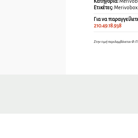
Κατηγορία:
Merivob
Ετικέτες:
Merivobox
Για να παραγγείλετ
210.49.18.938
Στην τιμή περιλαμβάνεται Φ.Π