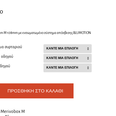
50
um M 108mm με ενσωματωμένο σύστημα απόσβεσης BLUMOTION
μα συρταριού
ς οδηγού
οδηγού
ΠΡΟΣΘΉΚΗ ΣΤΟ ΚΑΛΆΘΙ
:
Merivobox M