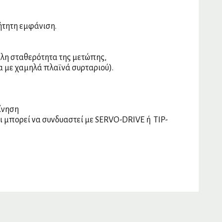
ήτητη εμφάνιση.
άλη σταθερότητα της μετώπης,
α με χαμηλά πλαϊνά συρταριού).
ίνηση
μπορεί να συνδυαστεί με SERVO-DRIVE ή TIP-