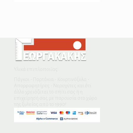
Υλικά επιπλοποιϊας
Πάγκοι - Πορτάκια - Κουρτινόξυλα -
Απορροφητήρες - Νεροχύτες και ότι
άλλο χρειάζεται το σπίτι σας ή η
επιχείρησή σας με παρουσία στο χώρο
της ξυλείας από το 1990!