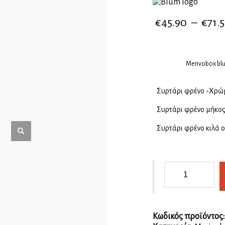
€
45.90
–
€
71.
Merivobox bl
Συρτάρι φρένο -Χρώ
Συρτάρι φρένο μήκο
Συρτάρι φρένο κιλά 
Merivobox
blum
M
108mm
ποσότητα
Κωδικός προϊόντος