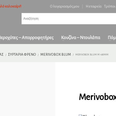
λό καλοκαίρι!!
Ο λογαριασμός μου
|
Η εταιρεία
Τρόποι
3
ή ειδών και επιβεβαίωση παραγγελίας.
Πληρωμή με
αντικαταβολή
&
πα
όλη την Ελλάδα
ε επικοινωνήστε μαζί μας στο
orders1georgakakis@gmail.com
| Τώρα πληρωμέ
εροχύτες – Απορροφητήρες
Κουζίνα – Ντουλάπα
Πόμ
ΑΣ
ΣΥΡΤΆΡΙΑ ΦΡΈΝΟ
MERIVOBOX BLUM
MERIVOBOX BLUM M 108MM
Merivobo