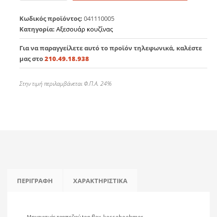
top
flex
Κωδικός προϊόντος:
041110005
kesseboehmer
Κατηγορία:
Αξεσουάρ κουζίνας
ποσότητα
Για να παραγγείλετε αυτό το προϊόν τηλεφωνικά, καλέστε
μας στο
210.49.18.938
Στην τιμή περιλαμβάνεται Φ.Π.Α. 24%
ΠΕΡΙΓΡΑΦΉ
ΧΑΡΑΚΤΗΡΙΣΤΙΚΆ