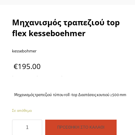
Μηχανισμός τραπεζιού top
flex kesseboehmer
kessebohmer
€
195.00
Μηχανισμός τραπεζιού τύπου roll -top Διαστάσεις κουτιού ≥500 mm
Σε απόθεμα
Μηχανισμός
ΠΡΟΣΘΉΚΗ ΣΤΟ ΚΑΛΆΘΙ
τραπεζιού