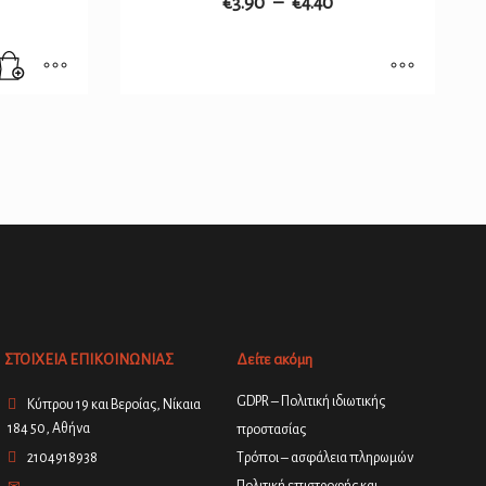
€
3.90
–
€
4.40
ΣΤΟΙΧΕΙΑ ΕΠΙΚΟΙΝΩΝΙΑΣ
Δείτε ακόμη
GDPR – Πολιτική ιδιωτικής
Κύπρου 19 και Βεροίας, Νίκαια
184 50, Αθήνα
προστασίας
2104918938
Τρόποι – ασφάλεια πληρωμών