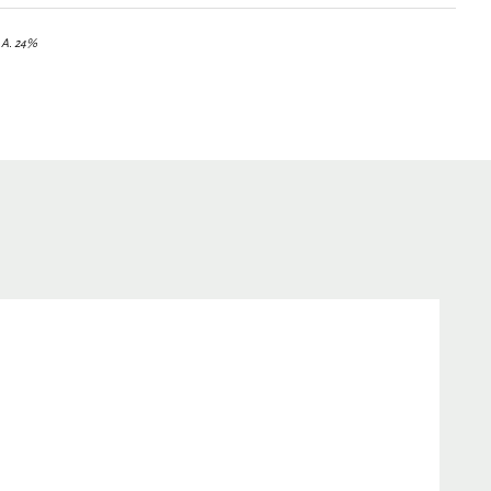
.Α. 24%