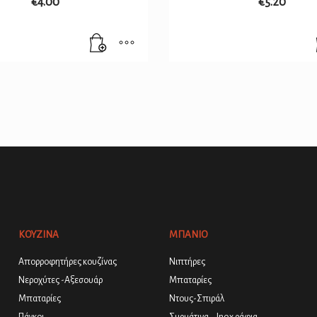
€
4.00
€
5.20
ΚΟΥΖΙΝΑ
ΜΠΑΝΙΟ
Απορροφητήρες κουζίνας
Νιπτήρες
Νεροχύτες -Αξεσουάρ
Μπαταρίες
Μπαταρίες
Ντους-Σπιράλ