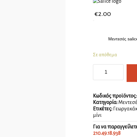
€
2.00
Μεντεσές sali
Σε απόθεμα
Salice
μεντεσές
μίνι
Ø26
γόνατο
Κωδικός προϊόντος
ποσότητα
Κατηγορία:
Μεντεσέ
Ετικέτες:
Γεωργακάκ
μίνι
Για να παραγγείλετ
210.49.18.938