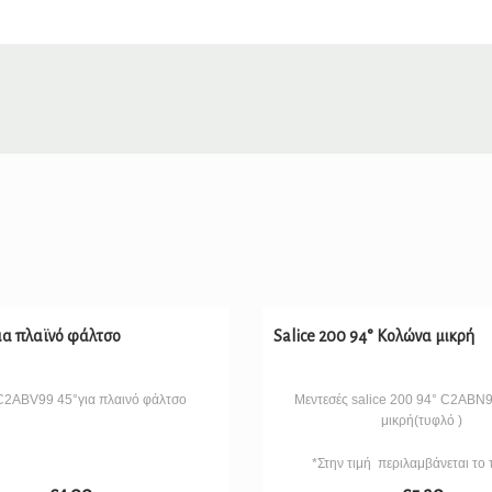
για πλαϊνό φάλτσο
Salice 200 94° Κολώνα μικρή
 C2ABV99 45°για πλαινό φάλτσο
Μεντεσές salice 200 94° C2ABN
μικρή(τυφλό )
*Στην τιμή περιλαμβάνεται το τ