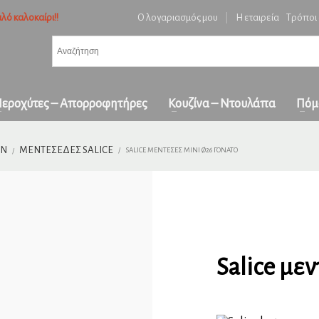
λό καλοκαίρι!!
Ο λογαριασμός μου
|
Η εταιρεία
Τρόποι
3
ή ειδών και επιβεβαίωση παραγγελίας.
Πληρωμή με
αντικαταβολή
&
πα
όλη την Ελλάδα
ε επικοινωνήστε μαζί μας στο
orders1georgakakis@gmail.com
| Τώρα πληρωμέ
εροχύτες – Απορροφητήρες
Κουζίνα – Ντουλάπα
Πόμ
ΩΝ
ΜΕΝΤΕΣΈΔΕΣ SALICE
SALICE ΜΕΝΤΕΣΈΣ ΜΊΝΙ Ø26 ΓΌΝΑΤΟ
Salice μεν