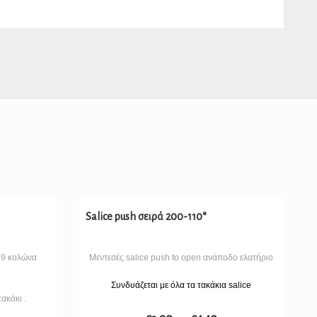
Salice push σειρά 200-110°
99 κολώνα
Μεντεσές salice push to open ανάποδο ελατήριο
Συνδυάζεται με όλα τα τακάκια salice
ακάκι .