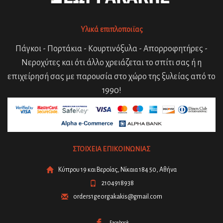
Υλικά επιπλοποιϊας
Πάγκοι - Πορτάκια - Κουρτινόξυλα - Απορροφητήρες -
Νεροχύτες και ότι άλλο χρειάζεται το σπίτι σας ή η
επιχείρησή σας με παρουσία στο χώρο της ξυλείας από το
1990!
ΣΤΟΙΧΕΙΑ ΕΠΙΚΟΙΝΩΝΙΑΣ
Κύπρου 19 και Βεροίας, Νίκαια 184 50, Αθήνα
2104918938
orders1georgakakis@gmail.com
Facebook