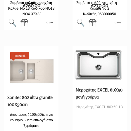
Συμβατό καλάθι νεροχύτη
Συμβατό καλάθι νεροχύτη –
€
260.00
€
270.00
Καλάθι Νο 13 Κωδικός-ΝΟ13
Καλάθι Νο 2
INOX 37X33
Κωδικός-063000050
Προσφορά
Νεροχύτης EXCEL 80X50
μονή γούρνα
Sanitec 802 ultra granite
100X50cm
Νεροχύτης EXCEL 80X50 1B
Διαστάσεις ( 100χ50)cm για
ερμάριο 60cm επιλογή από
7χρώματα