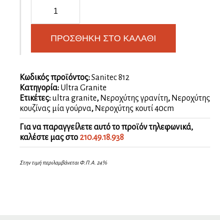
Sanitec
812
(60X50)
ultra
ΠΡΟΣΘΉΚΗ ΣΤΟ ΚΑΛΆΘΙ
granite
ποσότητα
Κωδικός προϊόντος:
Sanitec 812
Κατηγορία:
Ultra Granite
Ετικέτες:
ultra granite
,
Νεροχύτης γρανίτη
,
Νεροχύτης
κουζίνας μία γούρνα
,
Νεροχύτης κουτί 40cm
Για να παραγγείλετε αυτό το προϊόν τηλεφωνικά,
καλέστε μας στο
210.49.18.938
Στην τιμή περιλαμβάνεται Φ.Π.Α. 24%