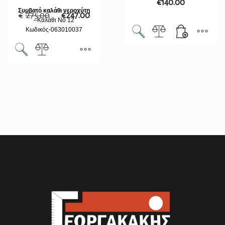
€
140.00
Συμβατό καλάθι νεροχύτη
€
275.00
€
247.00
–
Καλάθι Νο 12
Κωδικός-063010037