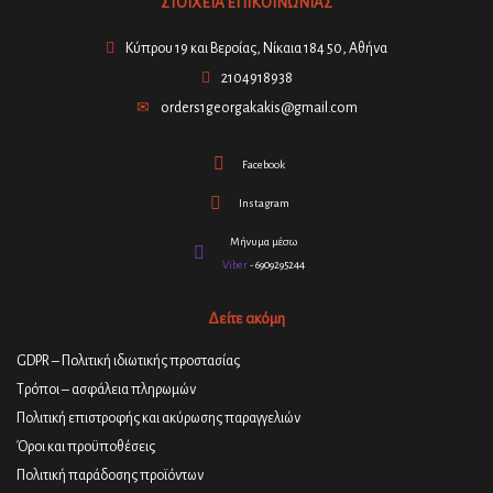
ΣΤΟΙΧΕΙΑ ΕΠΙΚΟΙΝΩΝΙΑΣ
Κύπρου 19 και Βεροίας, Νίκαια 184 50, Αθήνα
2104918938
orders1georgakakis@gmail.com
Facebook
Instagram
Μήνυμα μέσω
Viber
- 6909295244
Δείτε ακόμη
GDPR – Πολιτική ιδιωτικής προστασίας
Τρόποι – ασφάλεια πληρωμών
Πολιτική επιστροφής και ακύρωσης παραγγελιών
Όροι και προϋποθέσεις
Πολιτική παράδοσης προϊόντων