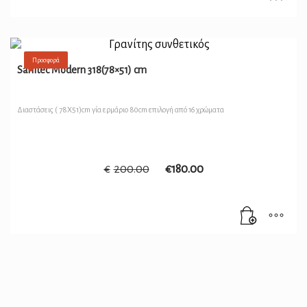
Προσφορά
Sanitec Modern 318(78×51) cm
Διαστάσεις ( 78Χ51)cm γία ερμάριο 80cm επιλογή από 16 χρώματα
€
200.00
€
180.00