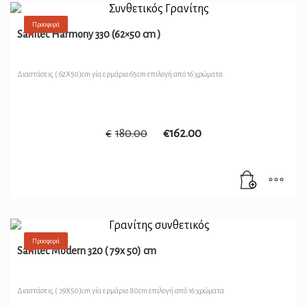
Προσφορά
Sanitec Harmony 330 (62×50 cm )
Διαστάσεις ( 62Χ50)cm γία ερμάριο 65cm επιλογή από 16 χρώματα
€
180.00
€
162.00
Προσφορά
Sanitec Modern 320 ( 79x 50) cm
Διαστάσεις ( 79Χ50)cm γία ερμάριο 80cm επιλογή από 16 χρώματα