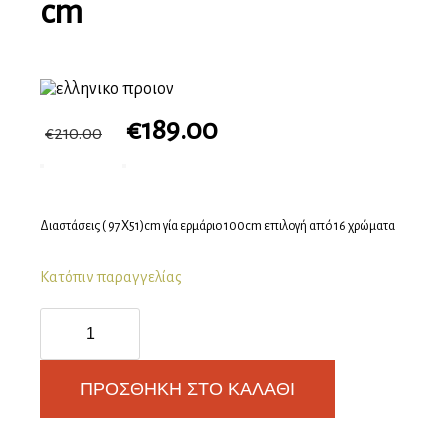
cm
€
189.00
€
210.00
Διαστάσεις ( 97Χ51)cm γία ερμάριο 100cm επιλογή από 16 χρώματα
Κατόπιν παραγγελίας
Sanitec
Natura
303
(97×51)
ΠΡΟΣΘΉΚΗ ΣΤΟ ΚΑΛΆΘΙ
cm
ποσότητα