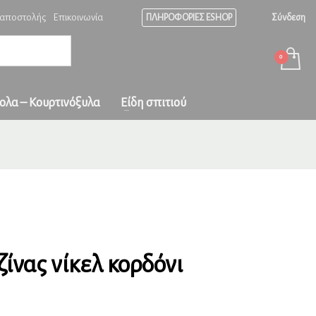
 αποστολής
Επικοινωνία
ΠΛΗΡΟΦΟΡΙΕΣ ESHOP
Σύνδεση
Ώρες λειτουργίας
×
ράδοση
σε
Δευ-Παρ: 08:00 - 17:00
Σαβ: 08:00-15:00
Κυριακή κλειστά!
ς και με
ολα – Κουρτινόξυλα
Είδη σπιτιού
ίνας νίκελ κορδόνι