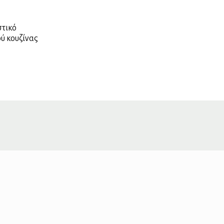
στικό
ύ κουζίνας