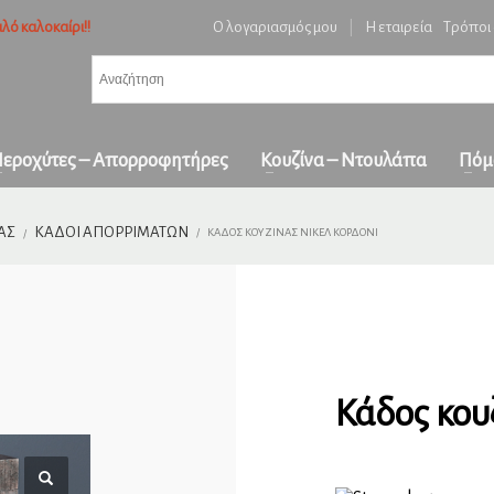
λό καλοκαίρι!!
Ο λογαριασμός μου
|
Η εταιρεία
Τρόποι
3
ή ειδών και επιβεβαίωση παραγγελίας.
Πληρωμή με
αντικαταβολή
&
πα
όλη την Ελλάδα
ε επικοινωνήστε μαζί μας στο
orders1georgakakis@gmail.com
| Τώρα πληρωμέ
εροχύτες – Απορροφητήρες
Κουζίνα – Ντουλάπα
Πόμ
ΑΣ
ΚΆΔΟΙ ΑΠΟΡΡΙΜΆΤΩΝ
ΚΆΔΟΣ ΚΟΥΖΊΝΑΣ ΝΊΚΕΛ ΚΟΡΔΌΝΙ
Κάδος κουζ