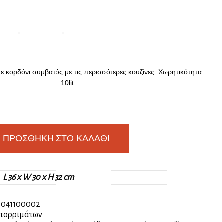
 κορδόνι συμβατός με τις περισσότερες κουζίνες. Χωρητικότητα
10lit
ΠΡΟΣΘΉΚΗ ΣΤΟ ΚΑΛΆΘΙ
L 36 x W 30 x H 32 cm
:
041100002
πορριμάτων