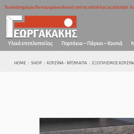
Το κατάστημά μας θα παραμείνει κλειστό από τις 08/08 έως τις 26/08/26. Κα
Πως ψωνίζω; (σε 3 βήματα)
1
2
Σύνδεση ή δημιουργία νέου λογαριασμού.
Επιλογ
Για προϊόντα που δεν βρίσκονται στην ιστοσελίδα μας, παρακαλούμ
Υλικά επιπλοποϊίας
Πορτάκια – Πάγκοι – Κουτιά
Ν
POS. Σας ευχαριστούμε!
HOME
SHOP
ΚΟΥΖΊΝΑ - ΝΤΟΥΛΆΠΑ
ΕΞΟΠΛΙΣΜΌΣ ΚΟΥΖΊΝ