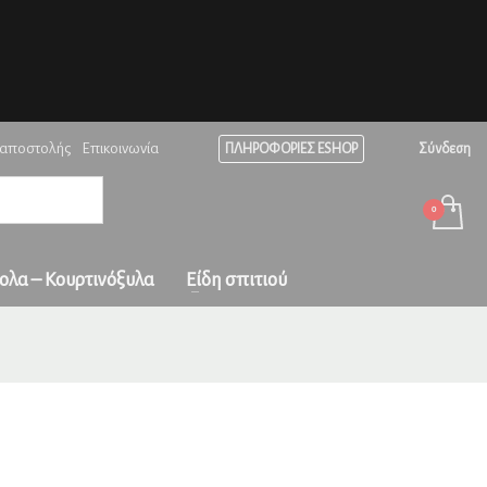
Ώρες λειτουργίας
×
ράδοση
σε
Δευ-Παρ: 08:00 - 17:00
Σαβ: 08:00-15:00
Κυριακή κλειστά!
 αποστολής
Επικοινωνία
ς και με
ΠΛΗΡΟΦΟΡΙΕΣ ESHOP
Σύνδεση
ολα – Κουρτινόξυλα
Είδη σπιτιού