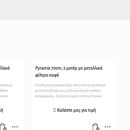
λλικά
Pyramis 70cm, 2 μοτέρ με μεταλλικά
φίλτρα καφέ
yramis με
Ελεύθερος απορροφητήρας 70cm από την pyramis με
πόδοση
μεταλλικά φίλτρα και 2 μοτέρ για ισχυρή απόδοση
yramis
απορρόφησης..Εγγύηση 24 μήνες από την Pyramis
μή
Καλέστε μας για τιμή