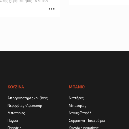
κής χωρητικότητας 16 λίτρων.
ΚΟΥΖΙΝΑ
ΜΠΑΝΙΟ
Απορροφητήρες κουζίνας
Νιπτήρες
Νεροχύτες -Αξεσουάρ
Μπαταρίες
Μπαταρίες
Ντους-Σπιράλ
Πάγκοι
Συρμάτινα – Inox ράφια
Πορτάκια
Κοντάρια κουρτίνας