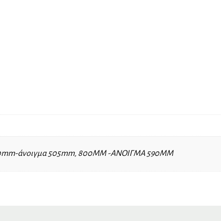
0mm-άνοιγμα 505mm, 800MM -ΑΝΟΙΓΜΑ 590ΜΜ