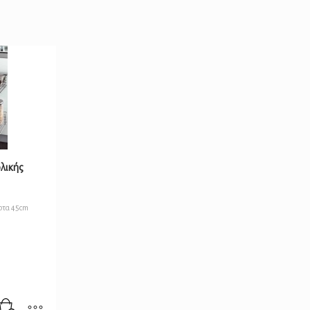
ολικής
ρτα 45cm