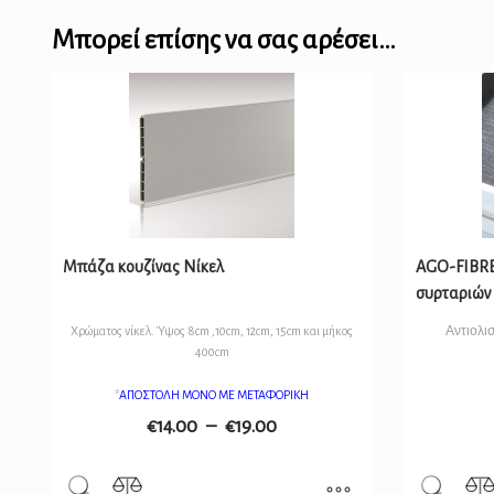
Μπορεί επίσης να σας αρέσει…
Μπάζα κουζίνας Νίκελ
AGO-FIBRE 
συρταριών
Αντιολι
Χρώματος νίκελ. Ύψος 8cm ,10cm, 12cm, 15cm και μήκος
400cm
*
ΑΠΟΣΤΟΛΗ ΜΟΝΟ ΜΕ ΜΕΤΑΦΟΡΙΚΗ
€
14.00
–
€
19.00