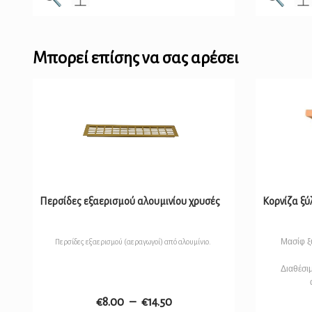
Μπορεί επίσης να σας αρέσει
Περσίδες εξαερισμού αλουμινίου χρυσές
Κορνίζα ξύλ
Μασίφ ξ
Περσίδες εξαερισμού (αεραγωγοί) από αλουμίνιο.
Διαθέσι
€
8.00
–
€
14.50