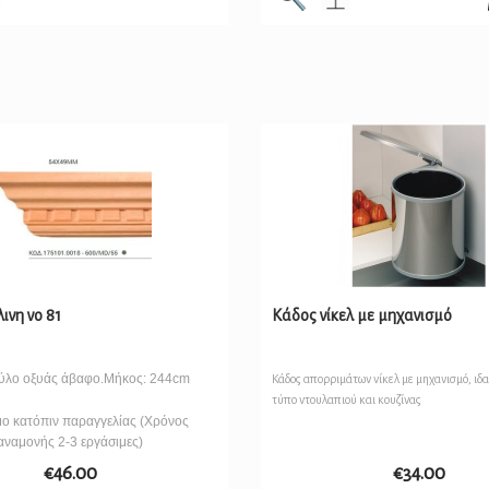
ινη νο 81
Κάδος νίκελ με μηχανισμό
ύλο οξυάς άβαφο.Μήκος: 244cm
Κάδος απορριμάτων νίκελ με μηχανισμό, ιδα
τύπο ντουλαπιού και κουζίνας
μο κατόπιν παραγγελίας (Χρόνος
αναμονής 2-3 εργάσιμες)
€
46.00
€
34.00