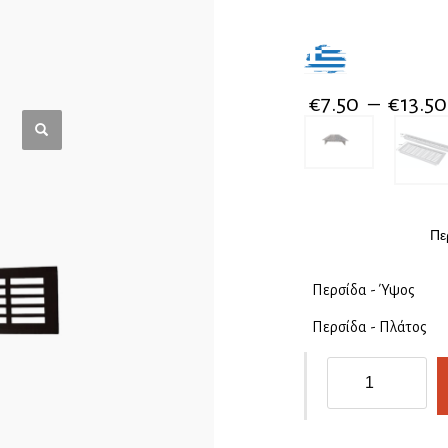
€
7.50
–
€
13.50
Πε
Περσίδα - Ύψος
Περσίδα - Πλάτος
Περσίδες
εξαερισμού
αλουμινίου
μαύρες