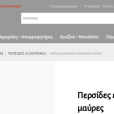
λό καλοκαίρι!!
Ο λογαριασμός μου
|
Η εταιρεία
Τρόποι
3
ή ειδών και επιβεβαίωση παραγγελίας.
Πληρωμή με
αντικαταβολή
&
πα
όλη την Ελλάδα
ε επικοινωνήστε μαζί μας στο
orders1georgakakis@gmail.com
| Τώρα πληρωμέ
εροχύτες – Απορροφητήρες
Κουζίνα – Ντουλάπα
Πόμ
ΑΣ
ΠΕΡΣΊΔΕΣ-ΕΞΑΕΡΙΣΜΟΊ
ΠΕΡΣΊΔΕΣ ΕΞΑΕΡΙΣΜΟΎ ΑΛΟΥΜΙΝΊΟΥ ΜΑΎΡΕΣ
Περσίδες 
μαύρες