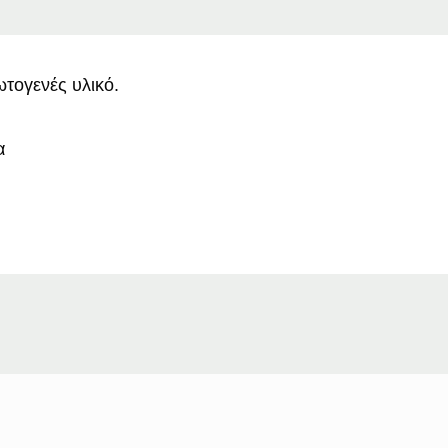
τογενές υλικό.
α