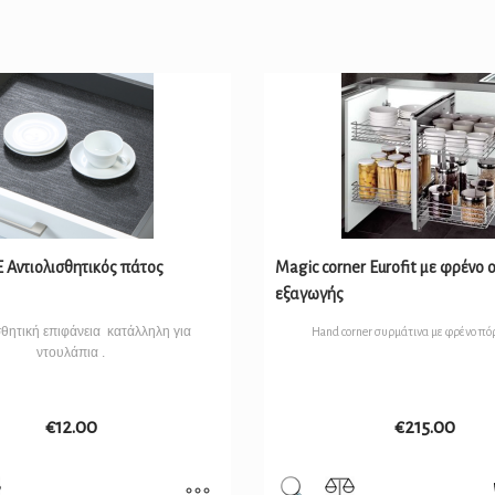
Αντιολισθητικός πάτος
Magic corner Eurofit με φρένο 
εξαγωγής
σθητική επιφάνεια κατάλληλη για
Hand corner συρμάτινα με φρένο πό
ντουλάπια .
€
12.00
€
215.00