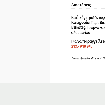
ποσότητα
Διαστάσεις
Κωδικός προϊόντος
Κατηγορία:
Περσίδε
Ετικέτες:
Γεωργακάκ
αλουμινίου
Για να παραγγείλετ
210.49.18.938
Στην τιμή περιλαμβάνεται Φ.Π