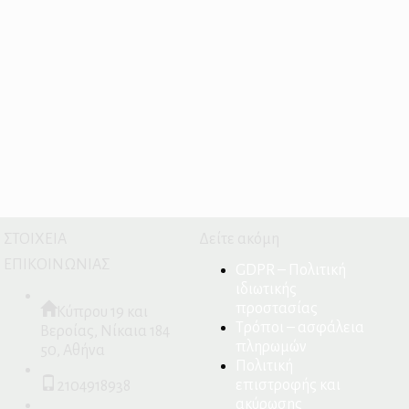
ΣΤΟΙΧΕΙΑ
Δείτε ακόμη
ΕΠΙΚΟΙΝΩΝΙΑΣ
GDPR – Πολιτική
ιδιωτικής
προστασίας
Κύπρου 19 και
Τρόποι – ασφάλεια
Βεροίας, Νίκαια 184
πληρωμών
50, Αθήνα
Πολιτική
επιστροφής και
2104918938
ακύρωσης