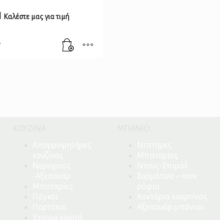
Καλέστε μας για τιμή
ΚΟΥΖΙΝΑ
ΜΠΑΝΙΟ
Απορροφητήρες
Νιπτήρες
κουζίνας
Μπαταρίες
Νεροχύτες
Ντους-Σπιράλ
-Αξεσουάρ
Συρμάτινα – Inox
Μπαταρίες
ράφια
Πάγκοι
Κοντάρια κουρτίνας
Πορτάκια
Αξεσουάρ μπάνιου
Έτοιμα κουτιά