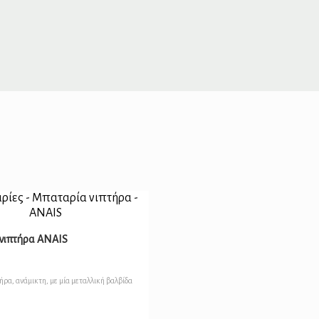
νιπτήρα ANAIS
ρα, ανάμικτη, με μία μεταλλική βαλβίδα