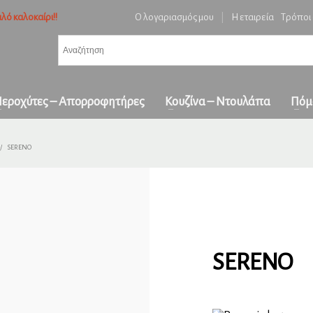
λό καλοκαίρι!!
Ο λογαριασμός μου
|
Η εταιρεία
Τρόποι
3
ή ειδών και επιβεβαίωση παραγγελίας.
Πληρωμή με
αντικαταβολή
&
πα
όλη την Ελλάδα
ε επικοινωνήστε μαζί μας στο
orders1georgakakis@gmail.com
| Τώρα πληρωμέ
εροχύτες – Απορροφητήρες
Κουζίνα – Ντουλάπα
Πόμ
SERENO
SERENO