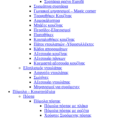
Συρτάρια φρένο Eurofit
Συρμάτινα συρτάρια
Γωνιακοί μηχανισμοί – Magic corner
Τροφοθήκες Κουζίνας
Αρμοκάλυπτρα
Μπάζες κουζίνας
Περσίδες-Εξαερισμοί
Πιατοθήκες
Κουταλοθήκες κουζίνας
Πάτοι ντουλαπιών -Υδροσυλλέκτες
Κάδοι απορριμάτων
Αξεσουάρ κουζίνας
Αξεσουάρ πάγκων
Κρεμαστά αξεσουάρ κουζίνας
Εξοπλισμός ντουλάπας
Ασανσέρ ντουλάπας
Σωλήνες
Αξεσουάρ ντουλάπας
Μηχανισμοί για συρόμενες
Πόμολα – Κουρτινόξυλα
Πόρτα
Πόμολα πόρτας
Πόμολα πόρτας με πλάκα
Πόμολα πόρτας με ροζέτα
Χούφτες Συρόμενης πόρτας