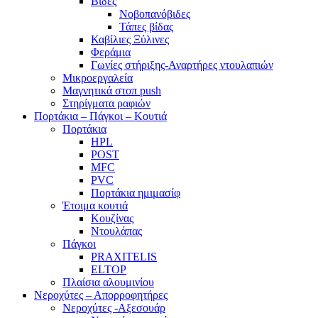
Βίδες
Νοβοπανόβιδες
Τάπες βίδας
Καβίλιες Ξύλινες
Φεράμια
Γωνίες στήριξης-Αναρτήρες ντουλαπιών
Μικροεργαλεία
Μαγνητικά στοπ push
Στηρίγματα ραφιών
Πορτάκια – Πάγκοι – Κουτιά
Πορτάκια
HPL
POST
MFC
PVC
Πορτάκια ημιμασίφ
Έτοιμα κουτιά
Κουζίνας
Ντουλάπας
Πάγκοι
PRAXITELIS
ELTOP
Πλαίσια αλουμινίου
Νεροχύτες – Απορροφητήρες
Νεροχύτες -Αξεσουάρ