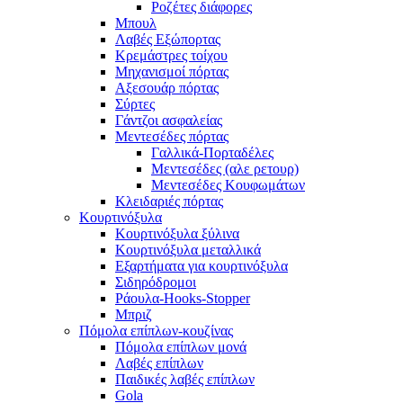
Ροζέτες διάφορες
Μπουλ
Λαβές Εξώπορτας
Κρεμάστρες τοίχου
Μηχανισμοί πόρτας
Αξεσουάρ πόρτας
Σύρτες
Γάντζοι ασφαλείας
Μεντεσέδες πόρτας
Γαλλικά-Πορταδέλες
Μεντεσέδες (αλε ρετουρ)
Μεντεσέδες Κουφωμάτων
Κλειδαριές πόρτας
Κουρτινόξυλα
Κουρτινόξυλα ξύλινα
Κουρτινόξυλα μεταλλικά
Εξαρτήματα για κουρτινόξυλα
Σιδηρόδρομοι
Ράουλα-Hooks-Stopper
Μπριζ
Πόμολα επίπλων-κουζίνας
Πόμολα επίπλων μονά
Λαβές επίπλων
Παιδικές λαβές επίπλων
Gola