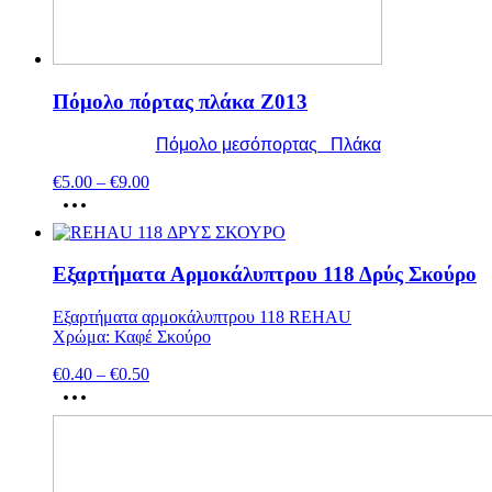
Πόμολο πόρτας πλάκα Ζ013
Πόμολο μεσόπορτας Πλάκα
€
5.00
–
€
9.00
Εξαρτήματα Αρμοκάλυπτρου 118 Δρύς Σκούρο
Εξαρτήματα αρμοκάλυπτρου 118 REHAU
Χρώμα: Καφέ Σκούρο
€
0.40
–
€
0.50