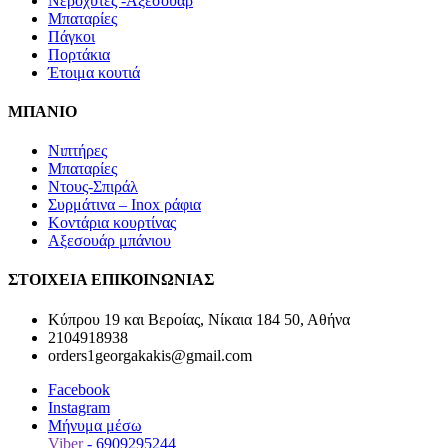
Νεροχύτες -Αξεσουάρ
Μπαταρίες
Πάγκοι
Πορτάκια
Έτοιμα κουτιά
ΜΠΑΝΙΟ
Νιπτήρες
Μπαταρίες
Ντους-Σπιράλ
Συρμάτινα – Inox ράφια
Κοντάρια κουρτίνας
Αξεσουάρ μπάνιου
ΣΤΟΙΧΕΙΑ ΕΠΙΚΟΙΝΩΝΙΑΣ
Κύπρου 19 και Βεροίας, Νίκαια 184 50, Αθήνα
2104918938
orders1georgakakis@gmail.com
Facebook
Instagram
Μήνυμα μέσω
Viber
- 6909295244