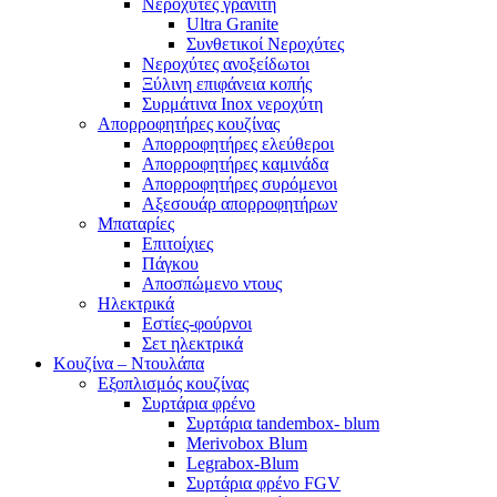
Νεροχύτες γρανίτη
Ultra Granite
Συνθετικοί Νεροχύτες
Νεροχύτες ανοξείδωτοι
Ξύλινη επιφάνεια κοπής
Συρμάτινα Inox νεροχύτη
Απορροφητήρες κουζίνας
Απορροφητήρες ελεύθεροι
Απορροφητήρες καμινάδα
Απορροφητήρες συρόμενοι
Αξεσουάρ απορροφητήρων
Μπαταρίες
Επιτοίχιες
Πάγκου
Αποσπώμενο ντους
Ηλεκτρικά
Εστίες-φούρνοι
Σετ ηλεκτρικά
Κουζίνα – Ντουλάπα
Εξοπλισμός κουζίνας
Συρτάρια φρένο
Συρτάρια tandembox- blum
Merivobox Blum
Legrabox-Blum
Συρτάρια φρένο FGV