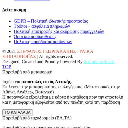
Δείτε ακόμη
GDPR – Πολιτική ιδιωτικής προστασίας
Τρόποι – ασφάλεια πληρωμών
Πολιτική επιστροφής και ακύρωσης παραγγελιών
Όροι και προϋποθέσεις
Πολιτική παράδοσης προϊόντων
© 2021
ΣΤΕΦΑΝΟΣ ΓΕΩΡΓΑΚΑΚΗΣ - ΥΛΙΚΑ
ΕΠΙΠΛΟΠΟΙΪΑΣ
| All rights reserved.
Designed, Created and Proudly Powered By
SoCode web arts
TOP
Παραλαβή από μεταφορική
Ισχύει για
αποστολές εκτός Αττικής
.
Επιλέγετε την μεταφορική της επιλογής σας. (Μεταφορικές στην
Αθήνα, Αιγάλεω, Βοτανικό)
Η παραγγελία εξοφλείται με κάρτα ή κατάθεση πριν την αποστολή
και η μεταφορική εξοφλείται από τον πελάτη κατά την παράδοση
ΤΟ ΚΑΤΑΛΑΒΑ
Παραλαβή από ταχυδρομείο (ΕΛ.ΤΑ)
Παραλαβή από το ταχυδρομείο της περιοχής σας