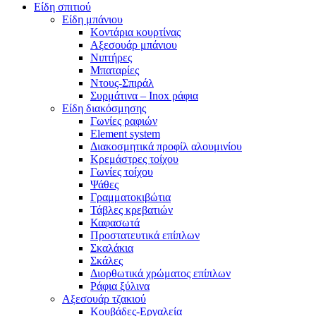
Είδη σπιτιού
Είδη μπάνιου
Κοντάρια κουρτίνας
Αξεσουάρ μπάνιου
Νιπτήρες
Μπαταρίες
Ντους-Σπιράλ
Συρμάτινα – Inox ράφια
Είδη διακόσμησης
Γωνίες ραφιών
Element system
Διακοσμητικά προφίλ αλουμινίου
Κρεμάστρες τοίχου
Γωνίες τοίχου
Ψάθες
Γραμματοκιβώτια
Τάβλες κρεβατιών
Καφασωτά
Προστατευτικά επίπλων
Σκαλάκια
Σκάλες
Διορθωτικά χρώματος επίπλων
Ράφια ξύλινα
Αξεσουάρ τζακιού
Κουβάδες-Εργαλεία