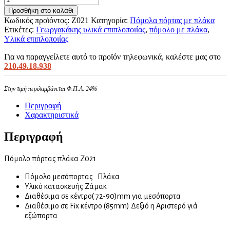
Προσθήκη στο καλάθι
Κωδικός προϊόντος:
Z021
Κατηγορία:
Πόμολα πόρτας με πλάκα
Ετικέτες:
Γεωργακάκης υλικά επιπλοποιίας
,
πόμολο με πλάκα
,
Υλικά επιπλοποιίας
Για να παραγγείλετε αυτό το προϊόν τηλεφωνικά, καλέστε μας στο
210.49.18.938
Στην τιμή περιλαμβάνεται Φ.Π.Α. 24%
Περιγραφή
Χαρακτηριστικά
Περιγραφή
Πόμολο πόρτας πλάκα Ζ021
Πόμολο μεσόπορτας Πλάκα
Υλικό κατασκευής Ζάμακ
Διαθέσιμα σε κέντρο( 72-90)mm για μεσόπορτα
Διαθέσιμο σε Fix κέντρο (85mm) Δεξιό η Αριστερό γιά
εξώπορτα