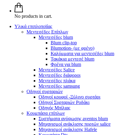
No products in cart.
Υλικά επιπλοποϊίας
Μεντεσέδες Επίπλων
Μεντεσέδες blum
Blum clip-top
Blumotion- (με φρένο)
Καλύμματα για μεντεσέδες blum
Τακάκια μεντεσέ blum
Φρένα για blum
Μεντεσέδες Salice
Μεντεσέδες διάφοροι
Μεντεσέδες πλάκα
Μεντεσέδες samsung
Οδηγοί συρταριών
Οδηγοί κρυφοί -Ξύλινο συρτάρι
Οδηγοί Συρταριών Ροδάκι
Οδηγός Μπίλιας
Κουμπάσα επίπλων
Συστήματα ανύψωσης aventos blum
Μηχανισμοί ανάκλισης πορτών salice
Μηχανισμοί ανάκλισης Hafele
Κουμπάσα Dtc