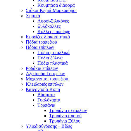
Κουμπάσα διάφορα
Στόκοι-Κεριά-Μαρκαδόροι
Χημικά
Αφροί-Σιλικόνες
Ξυλόκολλες
Κόλλες- montage
Κορνίζες διακοσμητικά
Πόδια τραπεζιού
Πόδια επίπλων
Πόδια μεταλλικά
Πόδια ξύλινα
Πόδια πλαστικά
Ροδάκια επίπλων
Αξεσουάρ Γραφείων
Μηχανισμοί τραπεζιού
Κλειδαριές επίπλων
Κατεργασία-Κοπή
Βύσματα
Γυαλόχαρτα
Τρυπάνια
Τρυπάνια μετάλλων
Τρυπάνια μπετού
Τρυπάνια Ξύλου
Υλικά σύνδεσης – Βίδες